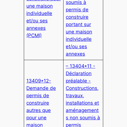
soumis à
une maison
permis de
individuelle
construire
et/ou ses
portant sur
annexes
une maison
(PCMI)
individuelle
et/ou ses
annexes
– 13404*11 -
Déclaration
13409*12-
préalable
-
Demande de
Constructions,
permis de
travaux,
construire
installations et
autres que
aménagement
pour une
s non soumis à
maison
permis