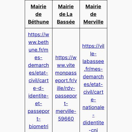
Mairie
Mairie
Mairie
de
de La
de
Béthune
Bassée
Merville
https://w
ww.beth
https://vil
une.fr/m
le-
es-
https://w
labassee
demarch
ww.vite
.fr/mes-
es/etat-
monpass
demarch
civil/cart
eport.fr/v
es/etat-
e-d-
ille/rdv-
civil/cart
identite-
passepor
e-
et-
t-
nationale
passepor
merville-
-
t-
59660
didentite
biometri
-cni