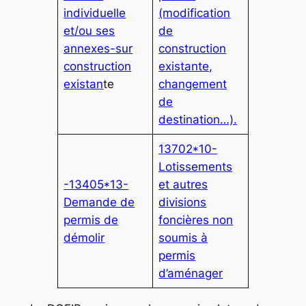
individuelle
(modification
et/ou ses
de
annexes-sur
construction
construction
existante,
existan
te
changement
de
destination…).
13702*10-
Lotissements
-13405*13-
et autres
Demande de
divisions
permis de
foncières non
démolir
soumis à
permis
d’aménager